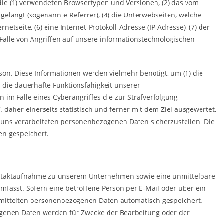
die (1) verwendeten Browsertypen und Versionen, (2) das vom
gelangt (sogenannte Referrer), (4) die Unterwebseiten, welche
etseite, (6) eine Internet-Protokoll-Adresse (IP-Adresse), (7) der
Falle von Angriffen auf unsere informationstechnologischen
son. Diese Informationen werden vielmehr benötigt, um (1) die
3) die dauerhafte Funktionsfähigkeit unserer
im Falle eines Cyberangriffes die zur Strafverfolgung
aher einerseits statistisch und ferner mit dem Ziel ausgewertet,
 uns verarbeiteten personenbezogenen Daten sicherzustellen. Die
n gespeichert.
e Kontaktaufnahme zu unserem Unternehmen sowie eine unmittelbare
fasst. Sofern eine betroffene Person per E-Mail oder über ein
rmittelten personenbezogenen Daten automatisch gespeichert.
zogenen Daten werden für Zwecke der Bearbeitung oder der