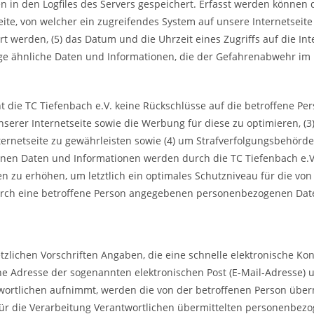
 in den Logfiles des Servers gespeichert. Erfasst werden können 
ite, von welcher ein zugreifendes System auf unsere Internetseite 
werden, (5) das Datum und die Uhrzeit eines Zugriffs auf die Intern
ige ähnliche Daten und Informationen, die der Gefahrenabwehr im 
 die TC Tiefenbach e.V. keine Rückschlüsse auf die betroffene Per
 unserer Internetseite sowie die Werbung für diese zu optimieren, (
rnetseite zu gewährleisten sowie (4) um Strafverfolgungsbehörden 
en Daten und Informationen werden durch die TC Tiefenbach e.V. d
zu erhöhen, um letztlich ein optimales Schutzniveau für die von
urch eine betroffene Person angegebenen personenbezogenen Date
esetzlichen Vorschriften Angaben, die eine schnelle elektronisch
 Adresse der sogenannten elektronischen Post (E-Mail-Adresse) um
twortlichen aufnimmt, werden die von der betroffenen Person übe
n für die Verarbeitung Verantwortlichen übermittelten personenbe